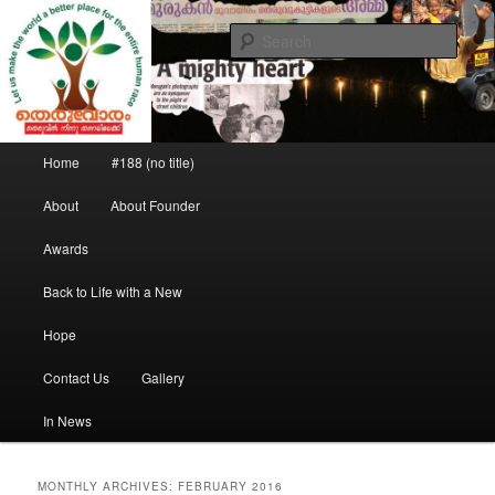
Saving the street children
Sear
Theruvoram
Main menu
Home
#188 (no title)
Skip to primary content
Skip to secondary content
About
About Founder
Awards
Back to Life with a New
Hope
Contact Us
Gallery
In News
MONTHLY ARCHIVES:
FEBRUARY 2016