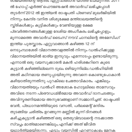
രാജ്യത്തിന്റെ ആദരം ഏറ്റുവാങ്ങാൻ യാത്ര ചെയുന്നത്. 2011
ൽ ഹോപ്പ് എർത്ത് ഫൌണ്ടേഷൻ അവാർഡ് ലഭിച്ചപ്പോൾ
തുടർന്ന് 2012 ൽ ഇന്ത്യൻ രാഷ്ടപതി പ്രണബ് മുഖർജിയിൽ
നിന്നും കേന്ദ്ര വനിത ശിശുക്ഷേമ മന്ത്രാലയത്തിന്റെ
സ്ത്രികൾക്കും കുട്ടികൾക്കും വേണ്ടിയുള്ള ക്ഷേമ
പ്രവർത്തനങ്ങൾക്കുള്ള ദേശിയ അംഗീകരം ലഭിച്ചപ്പോളും.
മൂന്നാമത്തെ അവാർഡ് ടൈംസ്‌ നൗവ് ചാനലിന്റെ അമേസിംഗ്
ഇന്ത്യ പുരസ്ക്കാരം ഏറ്റുവാങ്ങാൻ കഴിഞ്ഞ 12 ന്
നെടുംമ്പാശേരി വിമാനത്തവളത്തിൽ നിന്നും ഡൽഹിക്കുള്ള
വിമാനയത്രയിൽ ഭാര്യ ഇന്ദുവും എന്നോടപ്പം ഉണ്ടായിരുന്നു.
എന്നാൽ ഒരു വയസുക്കാരൻ മകൻ ഹരിശങ്കറിനെ കുടെ
കുട്ടാൻ കഴിഞ്ഞില്ലെന്ന ദുഖം ഒഴിയുന്നില്ല.ഡൽഹിയിൽ
അതി കഠിനമായ തണുപ്പായിരുന്നു അവനെ കൊണ്ടുപോകാൻ
കഴിയാതിരുന്നതിനു പുറകിലെ ചേതോവികാരം. എങ്കിലും
വിമാനയത്രയും ഡൽഹി അശോക ഹോട്ടലിലെ താമസവും
അവിടെ നടന്ന പ്രൌഡഗ്മ്ഭീരമായ അവാർഡ് ദാനചടങ്ങും
അവിസ്മരണിയമായ അനുഭവങ്ങളാണ് സമ്മാനിച്ചത്. രാഷ്ടപതി
ഭവൻ, പ്രധാനമന്ത്രിയുടെ വസതി, പർലമെന്റ് മന്ദിരം
തുടങ്ങിയ ചരിത്രം ഉറങ്ങുന്ന മണ്ണിൽ മൂന്ന് ദിനങ്ങൾ
കഴിച്ചുകൂട്ടാൻ കഴിഞ്ഞത് ഒരു തെരുവ്ബാലന്റെ നടക്കാത്ത
സ്വപ്നം മാത്രമാണെങ്കിലും,എനിക്ക് അത് ജീവിത
യഥാർത്യമയിരുന്നു. എട്ടാം വയസിൽ എറണാകുളം മേനക