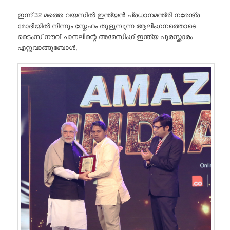
ഇന്ന് 32 മത്തെ വയസിൽ ഇന്ത്യൻ പ്രധാനമന്ത്രി നരേന്ദ്ര
മോദിയിൽ നിന്നും സ്നേഹം തുളുമ്പുന്ന ആലിംഗനത്തൊടെ
ടൈംസ്‌ നൗവ് ചാനലിന്റെ അമേസിംഗ് ഇന്ത്യ പുരസ്ക്കാരം
എറ്റുവാങ്ങുബോൾ,