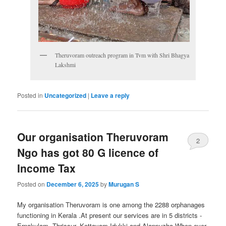
Theruvoram outreach program in Tvm with Shri Bhagya
Lakshmi
Posted in
Uncategorized
|
Leave a reply
Our organisation Theruvoram
2
Ngo has got 80 G licence of
Income Tax
Posted on
December 6, 2025
by
Murugan S
My organisation Theruvoram is one among the 2288 orphanages
functioning in Kerala .At present our services are in 5 districts -
Ernakulam, Thrissur, Kottayam,Idukki and Alappuzha.When ever