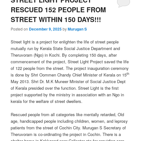
RESCUED 152 PEOPLE FROM
STREET WITHIN 150 DAYS!!!
Posted on
December 9, 2025
by
Murugan S
Street light is a project for enlighten the life of street people
mutually run by Kerala State Social Justice Department and
Theruvoram (Ngo) in Kochi. By completing 150 days, after
commencement of the project, Street Light Project saved the life
of 122 people from the street. The project inauguration ceremony
th
is done by Shri Oommen Chandy Chief Minister of Kerala on 15
May 2013. Shri Dr. M.K Muneer Minister of Social Justice Dept
of Kerala presided over the function. Street Light is the first
project supported by the ministry in association with an Ngo in
kerala for the welfare of street dwellers.
Rescued people from all categories like mentally retarded, Old
age, handicapped people including children, women, and leprosy
patients from the street of Cochin City. Murugan S Secretary of
Theruvoram is co-ordinating the project in Cochin. There is a
shelter home in Kakkanad near Collector ate for providing care