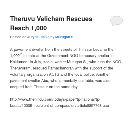
Theruvu Velicham Rescues
Reach 1,000
Posted on
July 20, 2025
by
Murugan S
A pavement dweller from the streets of Thrissur became the
th
1,000
inmate at the Government-NGO temporary shelter in
Kakkanad. In July, social worker Murugan S., who runs the NGO
Theruvoram, rescued Ramachandran with the support of the
voluntary organization ACTS and the local police. Another
pavement dweller Abu, who is mentally unstable, was also
adopted from Thrissur on the same day.
http://www.thehindu.com/todays-paper/tp-national/tp-
kerala/1000th-recipient-of-compassion/article8857763.ece