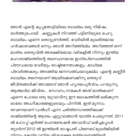
ഞാൻ എന്റെ കുപ്പതോട്ടിയിലെ ബാല്യം ഒരു നിമിഷം
ഓർത്തുപോയി . കണ്ണുകൾ നിറഞ്ഞ് പട്ടിണിയുടെ ചെറു
ബാല്യം എന്നെ തൊട്ടുണർത്തി. വേദിയിൽ മുഖരിതമായ
ഹർഷാരവങ്ങൾ ഒന്നും ഞാൻ അറിഞ്ഞില്ല. അറിഞ്ഞത് ഒന്ന്
മാത്രം തെരുവിൽ അരക്ഷിതമായ വഴികളിൽ നിന്നും ഇന്ത്യ
മഹാരാജ്യത്തിന്റെ തലസ്ഥനമായ ഇന്ദ്രപ്രസ്ഥത്തിൽ
പ്രൗഡമായ വേദിയും രാഷ്ട്രനേതാക്കളും ,മാധ്യമ
പ്രവർത്തകരും അടങ്ങിയ ജനസഞ്ചയവുമല്ല. എന്റെ കണ്ണീർ
ബാല്യം തന്നെയാണ് ആയിരക്കണക്കിനു തെരുവ്
ജീവിതങ്ങൾക്ക് അവരോട് ഞാൻ ഹൃദയപൂർവ്വം പറയുന്നു.
ആത്മാർഥ ജീവിതം , സേവനം,നന്മകൾ അത് മാത്രമാണ്
എന്നെ പോലെ ഒരു യുവാവിനു ഈ ലോകത്തിൽ ലഭിക്കുന്ന
ഓരോ അംഗീകാരങ്ങളുടെയും പിന്നിൽ. ഇത് മൂന്നാം
തവണയാണ് ഡൽഹി എന്ന ചരിത്രനഗരത്തിലേക്ക്
രാജ്യത്തിന്റെ ആദരം ഏറ്റുവാങ്ങാൻ യാത്ര ചെയുന്നത്. 2011
ൽ ഹോപ്പ് എർത്ത് ഫൌണ്ടേഷൻ അവാർഡ് ലഭിച്ചപ്പോൾ
തുടർന്ന് 2012 ൽ ഇന്ത്യൻ രാഷ്ടപതി പ്രണബ് മുഖർജിയിൽ
നിന്നും കേന്ദ്ര വനിത ശിശുക്ഷേമ മന്ത്രാലയത്തിന്റെ