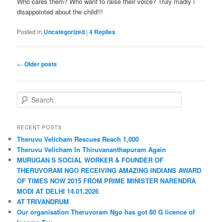
Who cares them? Who want to raise their voice? Truly madly i
disappointed about the child!!!
Posted in
Uncategorized
|
4
Replies
Post navigation
←
Older posts
Search
RECENT POSTS
Theruvu Velicham Rescues Reach 1,000
Theruvu Velicham In Thiruvananthapuram Again
MURUGAN S SOCIAL WORKER & FOUNDER OF
THERUVORAM NGO RECEIVING AMAZING INDIANS AWARD
OF TIMES NOW 2015 FROM PRIME MINISTER NARENDRA
MODI AT DELHI 14.01.2026
AT TRIVANDRUM
Our organisation Theruvoram Ngo has got 80 G licence of