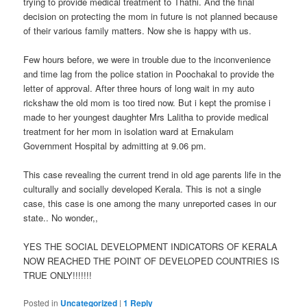
trying to provide medical treatment to Thathi. And the final
decision on protecting the mom in future is not planned because
of their various family matters. Now she is happy with us.
Few hours before, we were in trouble due to the inconvenience
and time lag from the police station in Poochakal to provide the
letter of approval. After three hours of long wait in my auto
rickshaw the old mom is too tired now. But i kept the promise i
made to her youngest daughter Mrs Lalitha to provide medical
treatment for her mom in isolation ward at Ernakulam
Government Hospital by admitting at 9.06 pm.
This case revealing the current trend in old age parents life in the
culturally and socially developed Kerala. This is not a single
case, this case is one among the many unreported cases in our
state.. No wonder,,
YES THE SOCIAL DEVELOPMENT INDICATORS OF KERALA
NOW REACHED THE POINT OF DEVELOPED COUNTRIES IS
TRUE ONLY!!!!!!!
Posted in
Uncategorized
|
1
Reply