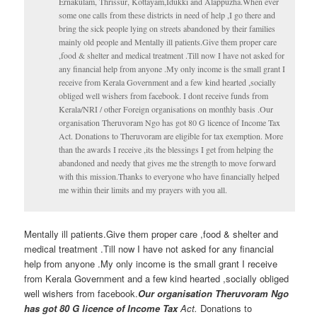
Ernakulam, Thrissur, Kottayam,Idukki and Alappuzha.When ever
some one calls from these districts in need of help ,I go there and
bring the sick people lying on streets abandoned by their families
mainly old people and Mentally ill patients.Give them proper care
,food & shelter and medical treatment .Till now I have not asked for
any financial help from anyone .My only income is the small grant I
receive from Kerala Government and a few kind hearted ,socially
obliged well wishers from facebook. I dont receive funds from
Kerala/NRI / other Foreign organisations on monthly basis .Our
organisation Theruvoram Ngo has got 80 G licence of Income Tax
Act. Donations to Theruvoram are eligible for tax exemption. More
than the awards I receive ,its the blessings I get from helping the
abandoned and needy that gives me the strength to move forward
with this mission.Thanks to everyone who have financially helped
me within their limits and my prayers with you all.
Mentally ill patients.Give them proper care ,food & shelter and
medical treatment .Till now I have not asked for any financial
help from anyone .My only income is the small grant I receive
from Kerala Government and a few kind hearted ,socially obliged
well wishers from facebook.
Our organisation Theruvoram Ngo
has got 80 G licence of Income Tax
Act.
Donations to