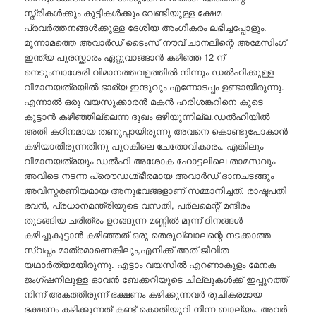
സ്ത്രികൾക്കും കുട്ടികൾക്കും വേണ്ടിയുള്ള ക്ഷേമ
പ്രവർത്തനങ്ങൾക്കുള്ള ദേശിയ അംഗീകരം ലഭിച്ചപ്പോളും.
മൂന്നാമത്തെ അവാർഡ് ടൈംസ്‌ നൗവ് ചാനലിന്റെ അമേസിംഗ്
ഇന്ത്യ പുരസ്ക്കാരം ഏറ്റുവാങ്ങാൻ കഴിഞ്ഞ 12 ന്
നെടുംമ്പാശേരി വിമാനത്തവളത്തിൽ നിന്നും ഡൽഹിക്കുള്ള
വിമാനയത്രയിൽ ഭാര്യ ഇന്ദുവും എന്നോടപ്പം ഉണ്ടായിരുന്നു.
എന്നാൽ ഒരു വയസുക്കാരൻ മകൻ ഹരിശങ്കറിനെ കുടെ
കുട്ടാൻ കഴിഞ്ഞില്ലെന്ന ദുഖം ഒഴിയുന്നില്ല.ഡൽഹിയിൽ
അതി കഠിനമായ തണുപ്പായിരുന്നു അവനെ കൊണ്ടുപോകാൻ
കഴിയാതിരുന്നതിനു പുറകിലെ ചേതോവികാരം. എങ്കിലും
വിമാനയത്രയും ഡൽഹി അശോക ഹോട്ടലിലെ താമസവും
അവിടെ നടന്ന പ്രൌഡഗ്മ്ഭീരമായ അവാർഡ് ദാനചടങ്ങും
അവിസ്മരണിയമായ അനുഭവങ്ങളാണ് സമ്മാനിച്ചത്. രാഷ്ടപതി
ഭവൻ, പ്രധാനമന്ത്രിയുടെ വസതി, പർലമെന്റ് മന്ദിരം
തുടങ്ങിയ ചരിത്രം ഉറങ്ങുന്ന മണ്ണിൽ മൂന്ന് ദിനങ്ങൾ
കഴിച്ചുകൂട്ടാൻ കഴിഞ്ഞത് ഒരു തെരുവ്ബാലന്റെ നടക്കാത്ത
സ്വപ്നം മാത്രമാണെങ്കിലും,എനിക്ക് അത് ജീവിത
യഥാർത്യമയിരുന്നു. എട്ടാം വയസിൽ എറണാകുളം മേനക
ജംഗ്ഷനിലുള്ള ഓവൻ ബേക്കറിയുടെ ചില്ലുകൾക്ക് ഇപ്പുറത്ത്
നിന്ന് അകത്തിരുന്ന് ഭക്ഷണം കഴിക്കുന്നവർ രുചികരമായ
ഭക്ഷണം കഴിക്കുന്നത് കണ്ട് കൊതിയുറി നിന്ന ബാല്യം. അവർ