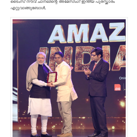
ടൈംസ്‌ നൗവ് ചാനലിന്റെ അമേസിംഗ് ഇന്ത്യ പുരസ്ക്കാരം
എറ്റുവാങ്ങുബോൾ,