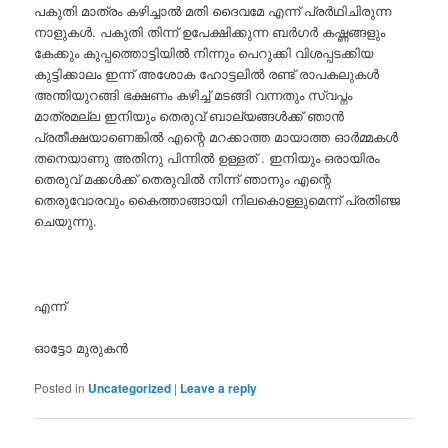
പകുതി മാത്രം കഴിച്ചാൽ മതി ദൈവമേ എന്ന് പ്രർഥിചിരുന്ന
നാളുകൾ. പകുതി തിന്ന് ഉപേക്ഷിക്കുന്ന ബർഗർ കഷ്ണങ്ങളും
കേക്കും കുപ്പത്തൊട്ടിയിൽ നിന്നും പെറുക്കി വിശപ്പടക്കിയ
കുട്ടിക്കാലം ഇന്ന് അശോക ഹോട്ടലിൽ രണ്ട് രാപകലുകൾ
അന്തിയുറങ്ങി ഭക്ഷണം കഴിച്ച് മടങ്ങി വന്നതും സ്വപ്നം
മാത്രമല്ല ഇനിയും തെരുവ് ബാല്യങ്ങൾക്ക് ഞാൻ
പ്രതീക്ഷയാണെങ്കിൽ എന്റെ മറക്കാത്ത മായാത്ത ഓർമ്മകൾ
തനെയാണു അതിനു പിന്നിൽ ഉള്ളത് . ഇനിയും ഒരായിരം
തെരുവ് മക്കൾക്ക് തെരുവിൽ നിന്ന് ഞാനും എന്റെ
തെരുവോരവും കൈത്താങ്ങായി നിലകൊള്ളുമെന്ന് പ്രതിഞ്ജ
ചെയുന്നു.
എന്ന്
ഓട്ടോ മുരുകൻ
Posted in
Uncategorized
|
Leave a reply